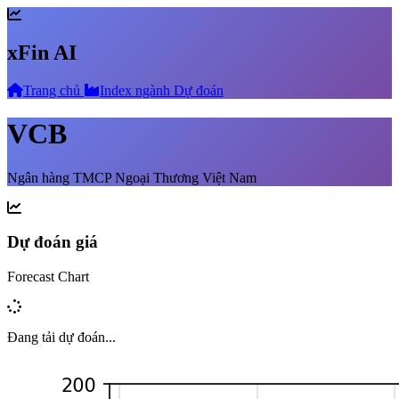
xFin AI
Trang chủ
Index ngành
Dự đoán
VCB
Ngân hàng TMCP Ngoại Thương Việt Nam
Dự đoán giá
Forecast Chart
Đang tải dự đoán...